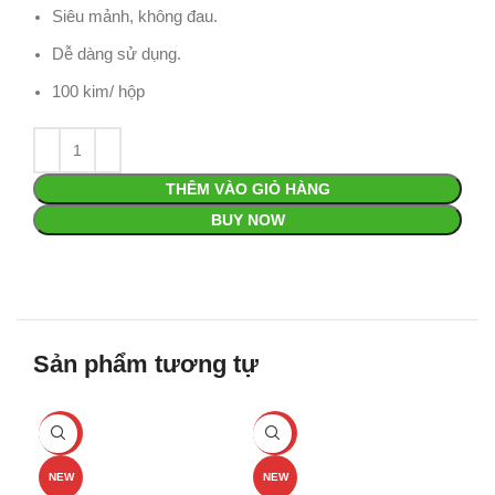
Siêu mảnh, không đau.
Dễ dàng sử dụng.
100 kim/ hộp
THÊM VÀO GIỎ HÀNG
BUY NOW
Sản phẩm tương tự
-29%
-36%
NE
NEW
NEW