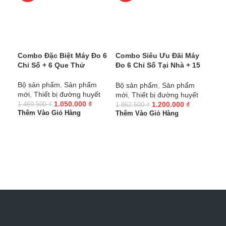
Combo Đặc Biệt Máy Đo 6
Combo Siêu Ưu Đãi Máy
Com
Chỉ Số + 6 Que Thử
Đo 6 Chỉ Số Tại Nhà + 15
Ngư
Que Thử (Uric/Cholesterol/
Mạ
Đường Huyết)
LÀ
Bộ sản phẩm
,
Sản phẩm
Bộ sản phẩm
,
Sản phẩm
Bộ 
mới
,
Thiết bị đường huyết
mới
,
Thiết bị đường huyết
đườ
1.050.000
₫
1.200.000
₫
áp
1.469.500
₫
1.862.500
₫
Thêm Vào Giỏ Hàng
3.2
Thêm Vào Giỏ Hàng
Thê