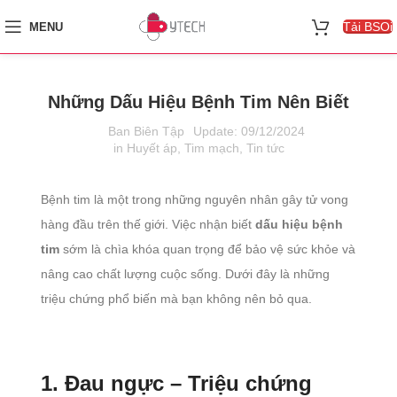
Tải BSOi
MENU
Những Dấu Hiệu Bệnh Tim Nên Biết
Ban Biên Tập
Update: 09/12/2024
in
Huyết áp
,
Tim mạch
,
Tin tức
Bệnh tim là một trong những nguyên nhân gây tử vong
hàng đầu trên thế giới. Việc nhận biết
dấu hiệu bệnh
tim
sớm là chìa khóa quan trọng để bảo vệ sức khỏe và
nâng cao chất lượng cuộc sống. Dưới đây là những
triệu chứng phổ biến mà bạn không nên bỏ qua.
1. Đau ngực – Triệu chứng